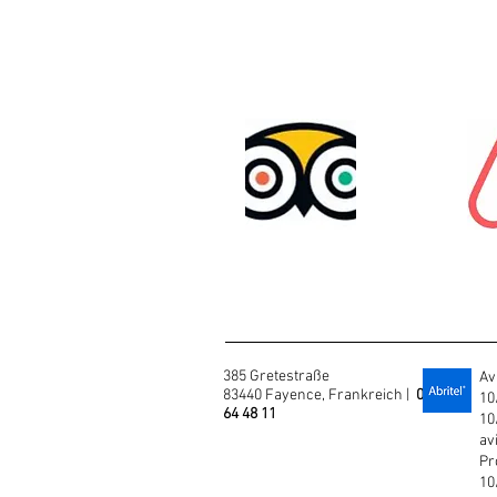
385 Gretestraße
Av
83440 Fayence, Frankreich |
06 70
10
64 48 11
10
av
Pr
10